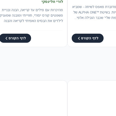
לורי וולינסקי
מדוברת מאפס לשיחה - שמביא
מהיכרות עם מילים עד קריאה, הבנה ובניית
תוצאות אמיתיות. בשיטת ™ALPHA ONE של
משפטים קורס יסודי, חווייתי ומובנה שמעניק
ות שלי' שכבר הובילה אלפי…
לילדים את הבסיס האמיתי לקריאה והבנה
באנגלית…
לדף הקורס
לדף הקורס