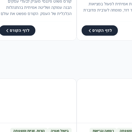
קורס פשוט פיננסי מעניק לבעלי עסקים
לת אמיתית לפעול במציאות.
הבנה עמוקה ושליטה אמיתית בהתנהלות
 דוד, מומחה לערבית מדוברת
הכלכלית של העסק. הקורס מפשט את עולם
המספרים, התזרים…
לדף הקורס
לדף הקורס
 ומשפחה
רפואה ובריאות
בישול ואפיה
הורות, זוגיות ומשפחה