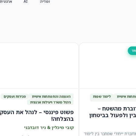
ומדיה
AI
ארגונית
חד
חות אישית
לימוד שפות
העצמה והתפתחות אישית
מכירות ועסקים
ניהול משרד ויעילות ארגונית
וברת מהשטח –
פשוט פיננסי – לנהל את העסק
ין ולפעול בביטחון
בהצלחה!
קובי מיכלין & ניר דובדבני
וברת ייחודי שמחבר בין לימוד