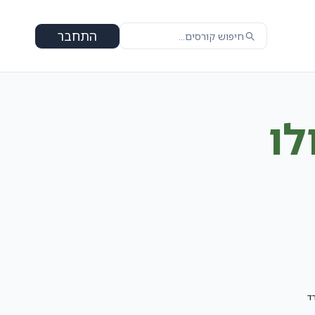
התחבר
לו
ד