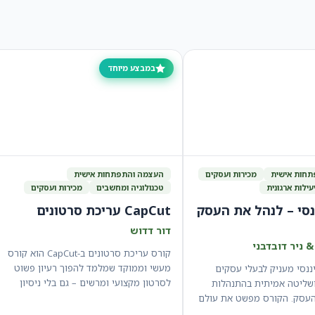
במבצע מיוחד
חות אישית
מכירות ועסקים
העצמה והתפתחות אישית
עילות ארגונית
טכנולוגיה ומחשבים
מכירות ועסקים
סי – לנהל את העסק
CapCut עריכת סרטונים
דור דדוש
& ניר דובדבני
קורס עריכת סרטונים ב-CapCut הוא קורס
מעשי וממוקד שמלמד להפוך רעיון פשוט
ננסי מעניק לבעלי עסקים
לסרטון מקצועי ומרשים – גם בלי ניסיון
שליטה אמיתית בהתנהלות
קודם.…
העסק. הקורס מפשט את עולם
זרים…