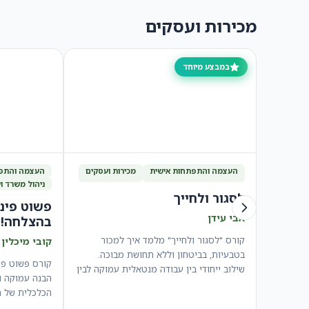
מכירות ועסקים
במבצע מיוחד
העצמה והתפתחות אישית
מכירות ועסקים
העצמה והתפת
ניהול משרד וי
לסגור ולחייך
פשוט פיננ
אבי עידן
בהצלחה!
קורס "לסגור ולחייך" מלמד איך למכור
קובי מיכלין 
בטבעיות, בביטחון וללא תחושת מבוכה.
קורס פשוט פי
שילוב ייחודי בין עבודה מנטאלית עמוקה לבין
הבנה עמוקה ו
טכניקות מכירה…
הכלכלית של 
המספרים, הת