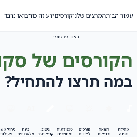
עמוד הבית
המרצים שלנו
קורסים
ידע זה כוח
בואו נדבר
הקורסים של סקו
במה תרצו להתחיל?
מוזיקה
רפואה
קורסים
טכנולוגיה
עיצוב,
בינה
ניהול משר
ונגינה
ובריאות
לילדים
ומחשבים
קריאייטיב
מלאכותית
ויעילות