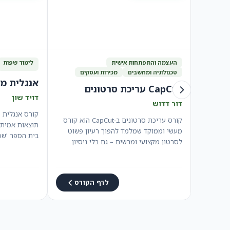
העצמה והתפתחות אישית
לימוד שפות
טכנולוגיה ומחשבים
מכירות ועסקים
אנגלית מ
CapCut עריכת סרטונים
דויד שון
דור דדוש
קורס אנגלית 
קורס עריכת סרטונים ב-CapCut הוא קורס
מעשי וממוקד שמלמד להפוך רעיון פשוט
בית הספר 'שפ
לסרטון מקצועי ומרשים – גם בלי ניסיון
קודם.…
לדף הקורס