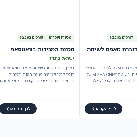
קורסים במבצע
מכירות ועסקים
קורסים במבצע
דוברת מאפס לשיחה
מכונת המכירות בוואטסאפ
ישראל בוגרד
מדוברת מאפס לשיחה - שמביא
דמיין שכל סטטוס שאתה מעלה בוואטסאפ
תוצאות אמיתיות. בשיטת ™ALPHA ONE של
הופך לכלי שמייצר פניות חמות, לקוחות
ות שלי' שכבר הובילה אלפי…
חדשים ורווחים יציבים. בקורס דיגיטלי ממוקד
בן 10…
לדף הקורס
לדף הקורס