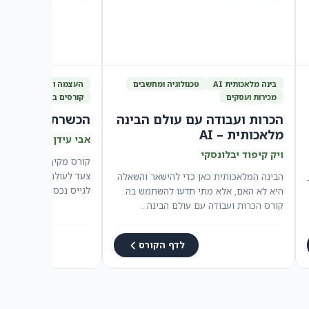
בינה מלאכותית AI
טכנולוגיה ומחשבים
העצמה והתפתחות אישי
מכירות ועסקים
קורסים במבצע
הכרות ועבודה עם עולם הבינה
הכשרת מתווכים 
מלאכותית – AI
אבי עידן
ויק קיפוד יבלונסקי
קורס מקיף ומעשי שייק
צעד לעולם התיווך והנדל
הבינה המלאכותית כאן כדי להישאר והשאלה
לגייס נכסים, לבנות מאג
היא לא האם, אלא מתי תדעו להשתמש בה.
נכסים…
קורס הכרות ועבודה עם עולם הבינה…
לדף הקורס