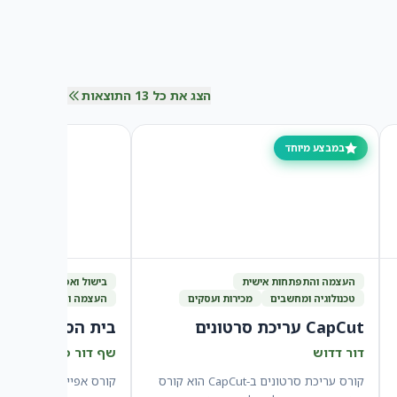
הצג את כל 13 התוצאות
במבצע מיוחד
העצמה והתפתחות אישית
בישול ואפיה
הורות, ז
טכנולוגיה ומחשבים
מכירות ועסקים
העצמה והתפתחות אישי
CapCut עריכת סרטונים
בית הספר לאפיי
דור דדוש
שף דור פלג
קורס עריכת סרטונים ב-CapCut הוא קורס
קורס אפייה מקיף שילמד