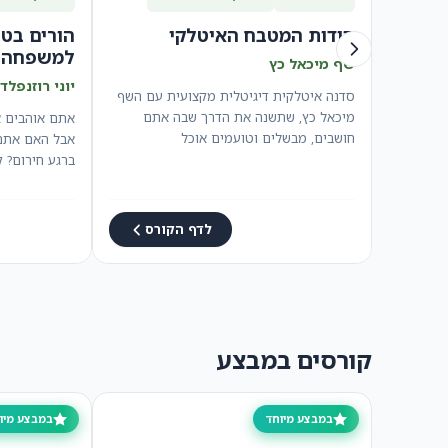
סודות המטבח האיטלקי
הורים בטו
למשפחה –
שף מיכאל כץ
יוני רוזנפלד
סדנה איטלקית דיגיטלית מקצועית עם השף
מיכאל כץ, שתשנה את הדרך שבה אתם
אתם אוהבים א
חושבים, מבשלים וטועמים אוכל
אבל האם אתם 
איטלקי.הקורס מתמקד בהבנת…
ברגע חירום? 
לדף הקורס
קורסים במבצע
במבצע מיוחד
במבצע מיו