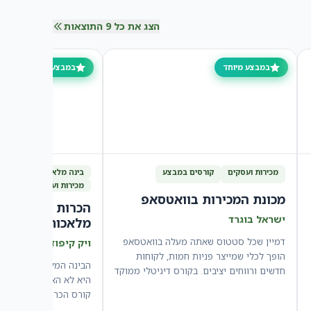
הצג את כל 9 התוצאות
במבצע מיוחד
במבצע מיוחד
מכירות ועסקים
קורסים במבצע
בינה מלאכותית AI
טכ
מכירות ועסקים
מכונת המכירות בוואטסאפ
הכרות ועבודה עם
ישראל בוגרד
מלאכותית – AI
דמיין שכל סטטוס שאתה מעלה בוואטסאפ
ויק קיפוד יבלונסקי
הופך לכלי שמייצר פניות חמות, לקוחות
הבינה המלאכותית כאן כ
חדשים ורווחים יציבים. בקורס דיגיטלי ממוקד
היא לא האם, אלא מתי 
בן 10…
קורס הכרות ועבודה עם 