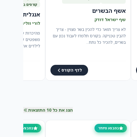
קורסים במבצע
אשף הבשרים
אנגלית לילדים
שף ישראל דודק
לורי וולינסקי
לא צריך תואר כדי להכין בשר מצוין - צריך
מהיכרות עם מילים עד קר
להבין טכניקה. בקורס תלמדו לעבוד נכון עם
משפטים קורס יסודי, חוו
בשרים, להכיר כל נתח…
לילדים את הבסיס האמית
באנגלית…
לדף הקורס
הצג את כל 10 התוצאות
במבצע מיוחד
במבצע מיוחד