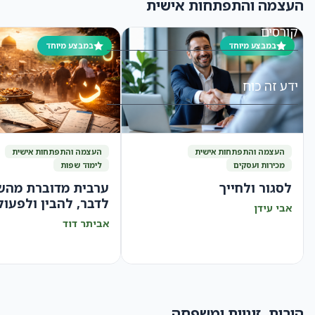
העצמה והתפתחות אישית
קורסים
במבצע מיוחד
במבצע מיוחד
ידע זה כוח
בואו נדבר
העצמה והתפתחות אישית
העצמה והתפתחות אישית
מכירות ועסקים
לימוד שפות
לסגור ולחייך
ערבית מדוברת מהש
לדבר, להבין ולפעול
אבי עידן
בביטחון
אביתר דוד
הורות, זוגיות ומשפחה