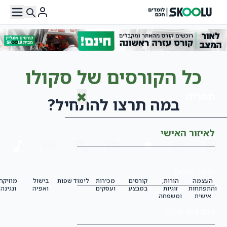
כל הקורסים של סקולו
תפריט
במה תרצו להתחיל?
לאיזור האישי
עמוד הבית
העצמה
הורות,
קורסים
מכירות
לימוד שפות
בישול
מוזיקה
והתפתחות
זוגיות
במבצע
ועסקים
ואפיה
ונגינה
אישית
ומשפחה
המרצים שלנו