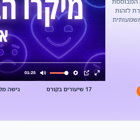
ה המבוססת
רת לזהות
משמעותית
17 שיעורים בקורס
גישה מל