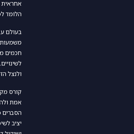
אחראית מ
הלומד למ
משמעותי.
חכמים מצ
לשינויים
ולנצל הזד
קורס מקו
אמת ולהט
הסברים פ
ושיקול ד