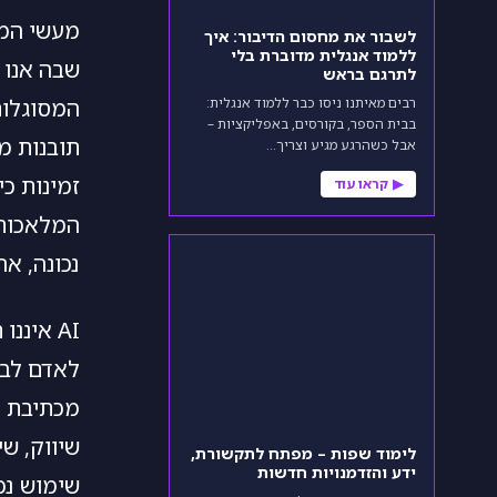
מעשי המש
לשבור את מחסום הדיבור: איך
ללמוד אנגלית מדוברת בלי
שבה אנו 
לתרגם בראש
רבים מאיתנו ניסו כבר ללמוד אנגלית:
המסוגלות
בבית הספר, בקורסים, באפליקציות –
תובנות מד
אבל כשהרגע מגיע וצריך…
זמינות כ
▶
קראו עוד
המלאכותי
נכונה, אח
AI אינ
לאדם לבצ
מכתיבת טק
שיווק, שי
לימוד שפות – מפתח לתקשורת,
ידע והזדמנויות חדשות
שימוש נכ