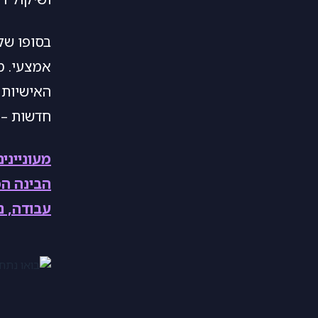
בסופו של
אמצעי. מ
האישיות 
חדשות – 
מעונייני
הבינה המ
עבודה, נ